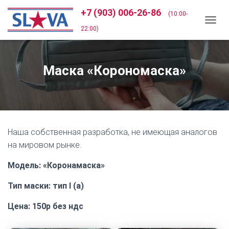
+7 (903) 006-26-86
(10:00-
П
22:00)
Е
Р
Е
Маска «Корономаска»
К
Л
Ю
Ч
И
Т
Ь
Наша собственная разработка, не имеющая аналогов
Н
на мировом рынке.
А
В
И
Модель: «Коронамаска»
Г
А
Тип маски: тип I (а)
Ц
И
Цена: 150р без ндс
Ю