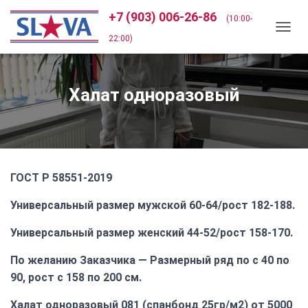
+7 (903) 006-26-86
(10:00-
П
22:00)
Е
Р
Е
Халат одноразовый
К
Л
Ю
Ч
И
Т
Ь
ГОСТ Р 58551-2019
Н
А
Универсальный размер мужской 60-64/рост 182-188.
В
И
Универсальный размер женский 44-52/рост 158-170.
Г
А
По желанию Заказчика — Размерный ряд по с 40 по
Ц
И
90, рост с 158 по 200 см.
Ю
Халат одноразовый 081 (спанбонд 25гр/м2) от 5000