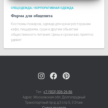
СПЕЦОДЕЖДА / КОРПОРАТИВНАЯ ОДЕЖДА
Форма для общепита
Костюмы поваров, одежда для кухни ресторанам
кафе, пиццериям, суши и другим обьектам
общественного питания. Цены и сроки вас приятно
удивят.
Тел.:
+7 (903) 006-26-86
Адрес: Московская обл. Долгопрудный
Транспортный пр-д. д.3 стр.5, 3 Этаж.
Схема проезда