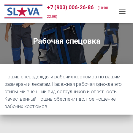
+7 (903) 006-26-86
(10:00-
П
22:00)
Е
Р
Е
Рабочая спецовка
К
Л
Ю
Ч
И
Т
Ь
Пошив спецодежды и рабочих костюмов по вашим
Н
размерам и лекалам. Надежная рабочая одежда это
А
В
стильный внешний вид сотрудников и опрятность.
И
Качественный пошив обеспечит долгое ношение
Г
рабочих костюмов.
А
Ц
И
Ю