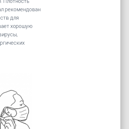
ю. Плотность
иал рекомендован
ств для
вает хорошую
вирусы,
ергических