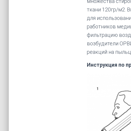
множества стирок
ткани 120гр/м2. 
для использован
работников меди
фильтрацию возду
возбудители ОРВИ
реакций на пыльцу
Инструкция по п