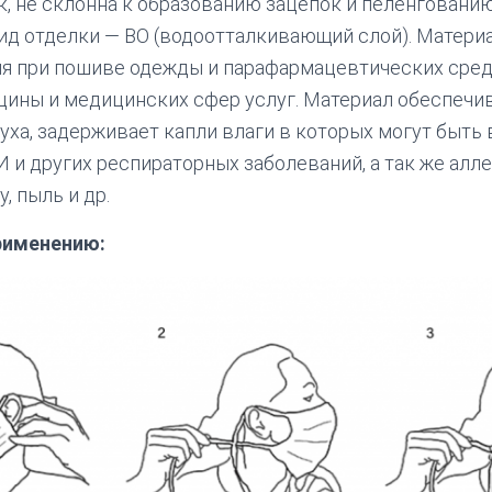
, не склонна к образованию зацепок и пеленговани
Вид отделки — ВО (водоотталкивающий слой). Матер
ия при пошиве одежды и парафармацевтических сред
цины и медицинских сфер услуг. Материал обеспечи
ха, задерживает капли влаги в которых могут быть 
 и других респираторных заболеваний, а так же алл
, пыль и др.
рименению: