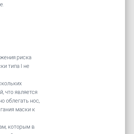
е.
ижения риска
и типа I не
скольких
, что является
о облегать нос,
гания маски к
ам, которым в