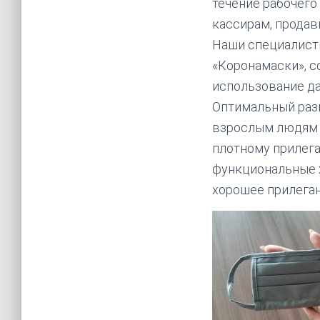
течение рабочего
кассирам, продав
Наши специалисты
«Коронамаски», с
использование да
Оптимальный разм
взрослым людям и
плотному прилега
функциональные х
хорошее прилеган