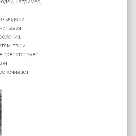
юдей, например,
ию модели
учитывая
селения.
тям, так и
е препятствует
вои
беспечивает