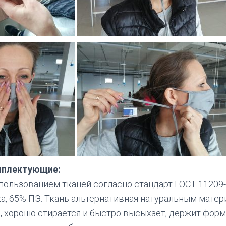
мплектующие:
пользованием тканей согласно стандарт ГОСТ 11209
ка, 65% ПЭ. Ткань альтернативная натуральным матер
я, хорошо стирается и быстро высыхает, держит форм